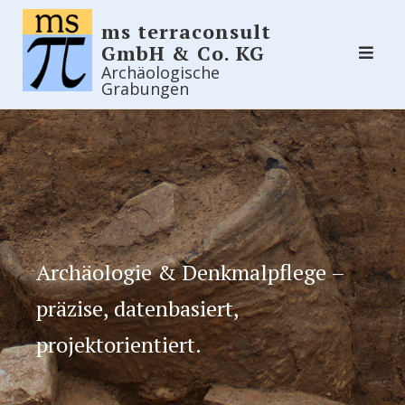
Skip
ms terraconsult
to
GmbH & Co. KG
content
Archäologische
Grabungen
Archäologie & Denkmalpflege –
präzise, datenbasiert,
projektorientiert.